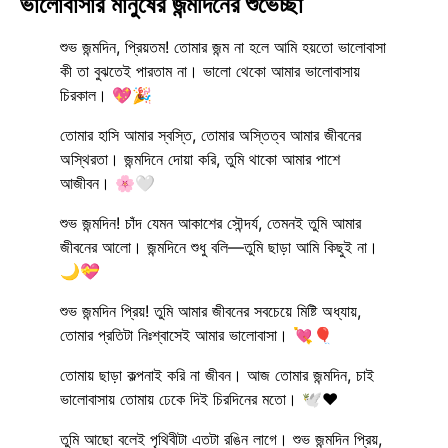
ভালোবাসার মানুষের জন্মদিনের শুভেচ্ছা
শুভ জন্মদিন, প্রিয়তম! তোমার জন্ম না হলে আমি হয়তো ভালোবাসা
কী তা বুঝতেই পারতাম না। ভালো থেকো আমার ভালোবাসায়
চিরকাল। 💖🎉
তোমার হাসি আমার স্বস্তি, তোমার অস্তিত্ব আমার জীবনের
অস্থিরতা। জন্মদিনে দোয়া করি, তুমি থাকো আমার পাশে
আজীবন। 🌸🤍
শুভ জন্মদিন! চাঁদ যেমন আকাশের সৌন্দর্য, তেমনই তুমি আমার
জীবনের আলো। জন্মদিনে শুধু বলি—তুমি ছাড়া আমি কিছুই না।
🌙💝
শুভ জন্মদিন প্রিয়! তুমি আমার জীবনের সবচেয়ে মিষ্টি অধ্যায়,
তোমার প্রতিটা নিঃশ্বাসেই আমার ভালোবাসা। 💘🎈
তোমায় ছাড়া কল্পনাই করি না জীবন। আজ তোমার জন্মদিন, চাই
ভালোবাসায় তোমায় ঢেকে দিই চিরদিনের মতো। 🕊️❤️
তুমি আছো বলেই পৃথিবীটা এতটা রঙিন লাগে। শুভ জন্মদিন প্রিয়,