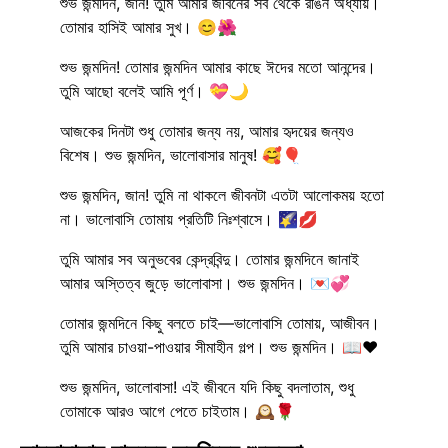
শুভ জন্মদিন, জান! তুমি আমার জীবনের সব থেকে রঙিন অধ্যায়।
তোমার হাসিই আমার সুখ। 😊🌺
শুভ জন্মদিন! তোমার জন্মদিন আমার কাছে ঈদের মতো আনন্দের।
তুমি আছো বলেই আমি পূর্ণ। 💝🌙
আজকের দিনটা শুধু তোমার জন্য নয়, আমার হৃদয়ের জন্যও
বিশেষ। শুভ জন্মদিন, ভালোবাসার মানুষ! 🥰🎈
শুভ জন্মদিন, জান! তুমি না থাকলে জীবনটা এতটা আলোকময় হতো
না। ভালোবাসি তোমায় প্রতিটি নিঃশ্বাসে। 🌠💋
তুমি আমার সব অনুভবের কেন্দ্রবিন্দু। তোমার জন্মদিনে জানাই
আমার অস্তিত্ব জুড়ে ভালোবাসা। শুভ জন্মদিন। 💌💞
তোমার জন্মদিনে কিছু বলতে চাই—ভালোবাসি তোমায়, আজীবন।
তুমি আমার চাওয়া-পাওয়ার সীমাহীন গল্প। শুভ জন্মদিন। 📖❤️
শুভ জন্মদিন, ভালোবাসা! এই জীবনে যদি কিছু বদলাতাম, শুধু
তোমাকে আরও আগে পেতে চাইতাম। 🕰️🌹