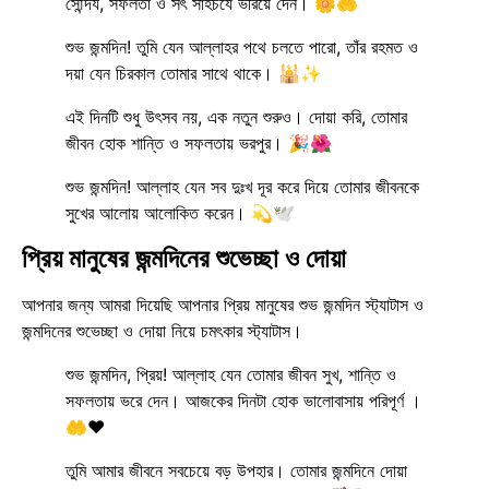
সৌন্দর্য, সফলতা ও সৎ সাহচর্যে ভরিয়ে দেন। 🌼🤲
শুভ জন্মদিন! তুমি যেন আল্লাহর পথে চলতে পারো, তাঁর রহমত ও
দয়া যেন চিরকাল তোমার সাথে থাকে। 🕌✨
এই দিনটি শুধু উৎসব নয়, এক নতুন শুরুও। দোয়া করি, তোমার
জীবন হোক শান্তি ও সফলতায় ভরপুর। 🎉🌺
শুভ জন্মদিন! আল্লাহ যেন সব দুঃখ দূর করে দিয়ে তোমার জীবনকে
সুখের আলোয় আলোকিত করেন। 💫🕊️
প্রিয় মানুষের জন্মদিনের শুভেচ্ছা ও দোয়া
আপনার জন্য আমরা দিয়েছি আপনার প্রিয় মানুষের শুভ জন্মদিন স্ট্যাটাস ও
জন্মদিনের শুভেচ্ছা ও দোয়া নিয়ে চমৎকার স্ট্যাটাস।
শুভ জন্মদিন, প্রিয়! আল্লাহ যেন তোমার জীবন সুখ, শান্তি ও
সফলতায় ভরে দেন। আজকের দিনটা হোক ভালোবাসায় পরিপূর্ণ ।
🤲❤️
তুমি আমার জীবনে সবচেয়ে বড় উপহার। তোমার জন্মদিনে দোয়া