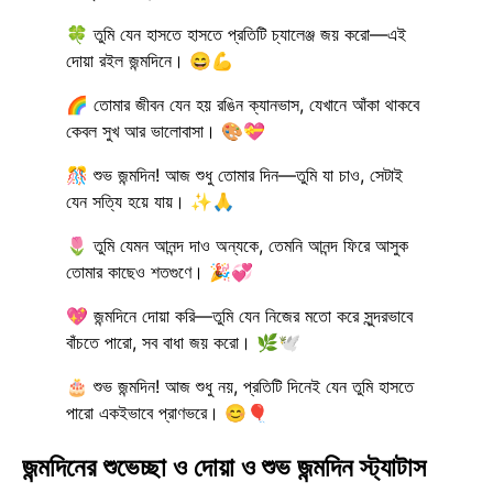
🍀 তুমি যেন হাসতে হাসতে প্রতিটি চ্যালেঞ্জ জয় করো—এই
দোয়া রইল জন্মদিনে। 😄💪
🌈 তোমার জীবন যেন হয় রঙিন ক্যানভাস, যেখানে আঁকা থাকবে
কেবল সুখ আর ভালোবাসা। 🎨💝
🎊 শুভ জন্মদিন! আজ শুধু তোমার দিন—তুমি যা চাও, সেটাই
যেন সত্যি হয়ে যায়। ✨🙏
🌷 তুমি যেমন আনন্দ দাও অন্যকে, তেমনি আনন্দ ফিরে আসুক
তোমার কাছেও শতগুণে। 🎉💞
💖 জন্মদিনে দোয়া করি—তুমি যেন নিজের মতো করে সুন্দরভাবে
বাঁচতে পারো, সব বাধা জয় করো। 🌿🕊️
🎂 শুভ জন্মদিন! আজ শুধু নয়, প্রতিটি দিনেই যেন তুমি হাসতে
পারো একইভাবে প্রাণভরে। 😊🎈
জন্মদিনের শুভেচ্ছা ও দোয়া ও শুভ জন্মদিন স্ট্যাটাস