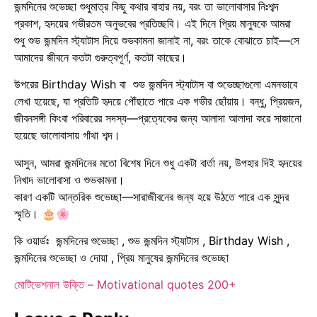
জন্মদিনের শুভেচ্ছা শুধুমাত্র কিছু কথার বাহার নয়, বরং তা ভালোবাসার নিঃশব্দ
প্রকাশ, হৃদয়ের গভীরতম অনুভবের প্রতিচ্ছবি। এই দিনে প্রিয় মানুষকে আমরা
শুধু শুভ জন্মদিন স্ট্যাটাস দিয়ে শুভকামনা জানাই না, বরং তাকে বোঝাতে চাই—সে
আমাদের জীবনে কতটা গুরুত্বপূর্ণ, কতটা কাছের।
উপরের Birthday Wish বা শুভ জন্মদিন স্ট্যাটাস বা শুভেচ্ছাগুলো এমনভাবে
লেখা হয়েছে, যা প্রতিটি হৃদয়ে পৌঁছাতে পারে এক গভীর ছোঁয়ায়। বন্ধু, প্রিয়জন,
জীবনসঙ্গী কিংবা পরিবারের সদস্য—প্রত্যেকের জন্য আলাদা আলাদা করে সাজানো
হয়েছে ভালোবাসায় গাঁথা শব্দ।
আসুন, আমরা জন্মদিনের মতো বিশেষ দিনে শুধু একটা বার্তা নয়, উপহার দিই হৃদয়ের
নিখাদ ভালোবাসা ও শুভকামনা।
কারণ একটি আন্তরিক শুভেচ্ছা—সারাজীবনের জন্য হয়ে উঠতে পারে এক সুন্দর
স্মৃতি। 🎂🌸
কি ওয়ার্ডঃ জন্মদিনের শুভেচ্ছা , শুভ জন্মদিন স্ট্যাটাস , Birthday Wish ,
জন্মদিনের শুভেচ্ছা ও দোয়া , প্রিয় মানুষের জন্মদিনের শুভেচ্ছা
মোটিভেশনাল উক্তি – Motivational quotes 200+