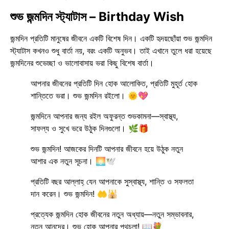
শুভ জন্মদিন স্ট্যাটাস – Birthday Wish
জন্মদিন প্রতিটি মানুষের জীবনে একটি বিশেষ দিন। একটি হৃদয়ছোঁয়া শুভ জন্মদিন
স্ট্যাটাস কখনও শুধু বার্তা নয়, বরং একটি অনুভব। তাই এখানে তুলে ধরা হয়েছে
জন্মদিনের শুভেচ্ছা ও ভালোবাসায় ভরা কিছু বিশেষ বার্তা।
আপনার জীবনের প্রতিটি দিন হোক আলোকিত, প্রতিটি মুহূর্ত হোক
শান্তিতে ভরা। শুভ জন্মদিন রইলো। 🌞💖
জন্মদিনে আপনার জন্য রইল অফুরন্ত শুভকামনা—স্বাস্থ্য,
সাফল্য ও সুখে ভরে উঠুক দিনগুলো। 🌿🎁
শুভ জন্মদিন! আজকের দিনটি আপনার জীবনে হয়ে উঠুক নতুন
আশার এক নতুন সূচনা। 🌅🕊️
প্রতিটি বছর আল্লাহ্ যেন আপনাকে সুস্বাস্থ্য, শান্তি ও সফলতা
দান করেন। শুভ জন্মদিন! 🤲🕌
প্রত্যেক জন্মদিন হোক জীবনের নতুন অধ্যায়—নতুন সম্ভাবনার,
নতুন আনন্দের। শুভ হোক আপনার পথচলা! 📖💐