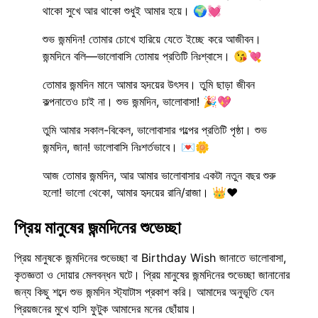
থাকো সুখে আর থাকো শুধুই আমার হয়ে। 🌍💓
শুভ জন্মদিন! তোমার চোখে হারিয়ে যেতে ইচ্ছে করে আজীবন।
জন্মদিনে বলি—ভালোবাসি তোমায় প্রতিটি নিঃশ্বাসে। 😘💘
তোমার জন্মদিন মানে আমার হৃদয়ের উৎসব। তুমি ছাড়া জীবন
কল্পনাতেও চাই না। শুভ জন্মদিন, ভালোবাসা! 🎉💖
তুমি আমার সকাল-বিকেল, ভালোবাসার গল্পের প্রতিটি পৃষ্ঠা। শুভ
জন্মদিন, জান! ভালোবাসি নিঃশর্তভাবে। 💌🌼
আজ তোমার জন্মদিন, আর আমার ভালোবাসার একটা নতুন বছর শুরু
হলো! ভালো থেকো, আমার হৃদয়ের রানি/রাজা। 👑❤️
প্রিয় মানুষের জন্মদিনের শুভেচ্ছা
প্রিয় মানুষকে জন্মদিনের শুভেচ্ছা বা Birthday Wish জানাতে ভালোবাসা,
কৃতজ্ঞতা ও দোয়ার মেলবন্ধন ঘটে। প্রিয় মানুষের জন্মদিনের শুভেচ্ছা জানানোর
জন্য কিছু শব্দে শুভ জন্মদিন স্ট্যাটাস প্রকাশ করি। আমাদের অনুভূতি যেন
প্রিয়জনের মুখে হাসি ফুটুক আমাদের মনের ছোঁয়ায়।