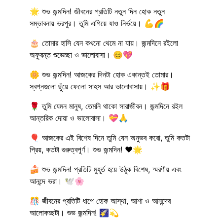
🌟 শুভ জন্মদিন! জীবনের প্রতিটি নতুন দিন হোক নতুন
সম্ভাবনায় ভরপুর। তুমি এগিয়ে যাও নির্ভয়ে। 💪🌈
🎂 তোমার হাসি যেন কখনো থেমে না যায়। জন্মদিনে রইলো
অফুরন্ত শুভেচ্ছা ও ভালোবাসা। 😊💖
🌼 শুভ জন্মদিন! আজকের দিনটা হোক একান্তই তোমার।
স্বপ্নগুলো ছুঁয়ে ফেলো সাহস আর ভালোবাসায়। ✨🎁
🌹 তুমি যেমন মানুষ, তেমনি থাকো সারাজীবন। জন্মদিনে রইল
আন্তরিক দোয়া ও ভালোবাসা। 💝🙏
🎈 আজকের এই বিশেষ দিনে তুমি যেন অনুভব করো, তুমি কতটা
প্রিয়, কতটা গুরুত্বপূর্ণ। শুভ জন্মদিন! ❤️🌟
🍰 শুভ জন্মদিন! প্রতিটি মুহূর্ত হয়ে উঠুক বিশেষ, স্মরণীয় এবং
আনন্দে ভরা। 🕊️🌸
🎊 জীবনের প্রতিটি ধাপে হোক আস্থা, আশা ও আনন্দের
আলোকচ্ছটা। শুভ জন্মদিন! 🌠💫